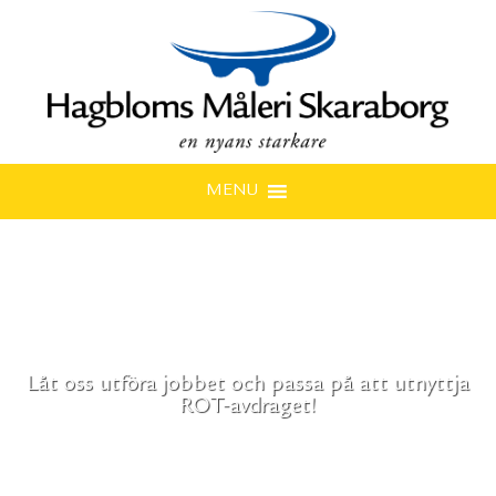
MENU
Låt oss utföra jobbet och passa på att utnyttja
ROT-avdraget!